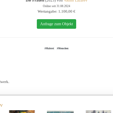
Die Frauen
(2023) von
Vadim Lazarev
Online seit 31.08.2024
Wertangabe: 1.100,00 €
Anfrage zum Objekt
#Malerei
#Menschen
lwerk.
ev